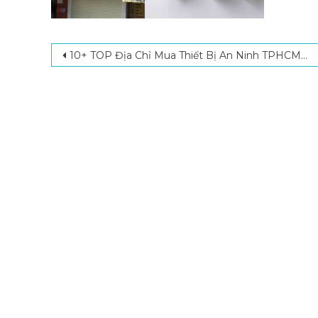
Post navigation
10+ TOP Địa Chỉ Mua Thiết Bị An Ninh TPHCM Uy Tín, Giá Cả Hợp Lý