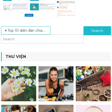
Post navigation
Search for:
Top 10 diễn đàn chia sẻ kinh nghiệm học tập hữu ích cho học sinh
THƯ VIỆN