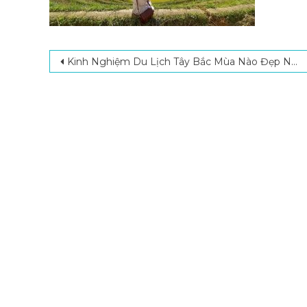
Post navigation
Kinh Nghiệm Du Lịch Tây Bắc Mùa Nào Đẹp Nhất, Lý Tưởng Nhất