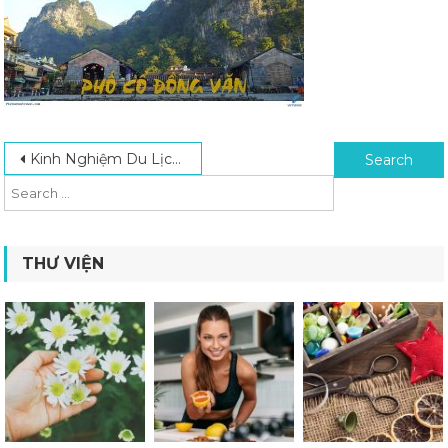
Post navigation
Search for:
Kinh Nghiệm Du Lịch Tây Bắc Mùa Nào Đẹp Nhất, Lý Tưởng Nhất
THƯ VIỆN