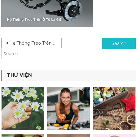
Post navigation
Search for:
Hệ Thống Treo Trên Ô Tô Là Gì? Một Số Hệ Thống Treo Phổ Biến
THƯ VIỆN