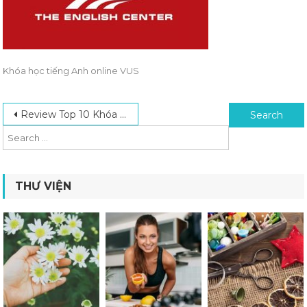
Khóa học tiếng Anh online VUS
Post navigation
Search for:
Review Top 10 Khóa Học Tiếng Anh Online Uy Tín Hàng Đầu
THƯ VIỆN