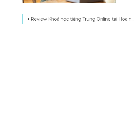
Post navigation
Review Khoá học tiếng Trung Online tại Hoa ngữ Đông Phương