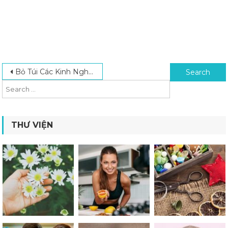
Post navigation
Search for:
Bỏ Túi Các Kinh Nghiệm Đi Cắm Trại Tốt Nhất Dành Cho Người Mới
THƯ VIỆN