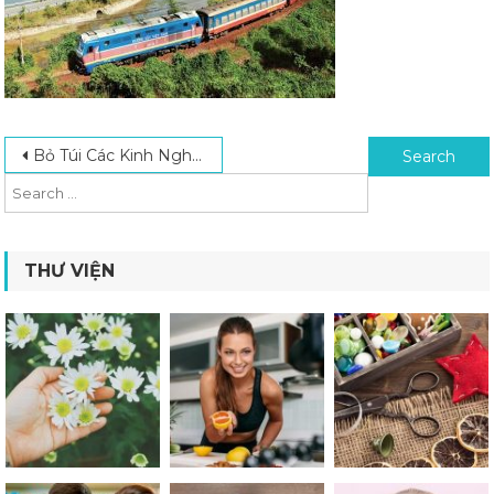
Post navigation
Search for:
Bỏ Túi Các Kinh Nghiệm Đi Cắm Trại Tốt Nhất Dành Cho Người Mới
THƯ VIỆN