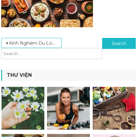
Post navigation
Search for:
Kinh Nghiệm Du Lịch Trung Đông An Toàn Và Tiết Kiệm Chi Phí
THƯ VIỆN