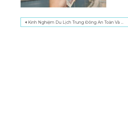
Post navigation
Kinh Nghiệm Du Lịch Trung Đông An Toàn Và Tiết Kiệm Chi Phí