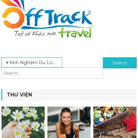
Post navigation
Search for:
Kinh Nghiệm Du Lịch Trung Đông An Toàn Và Tiết Kiệm Chi Phí
THƯ VIỆN