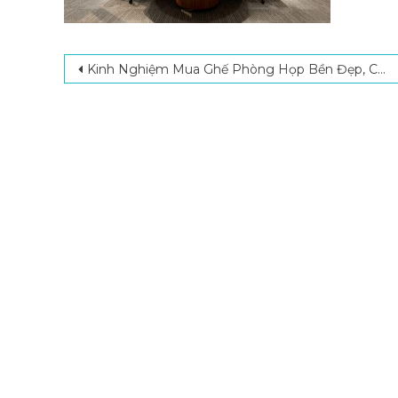
Post navigation
Kinh Nghiệm Mua Ghế Phòng Họp Bền Đẹp, Chuẩn Cho Doanh Nghiệp