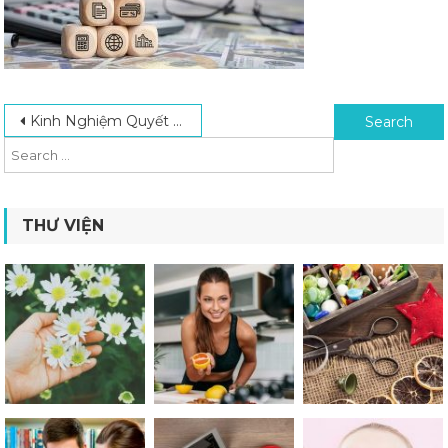
Post navigation
Search for:
Kinh Nghiệm Quyết Toán Thuế Đúng Quy Định Dành Cho Doanh Nghiệp Mới
THƯ VIỆN