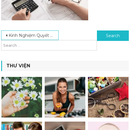
Post navigation
Search for:
Kinh Nghiệm Quyết Toán Thuế Đúng Quy Định Dành Cho Doanh Nghiệp Mới
THƯ VIỆN