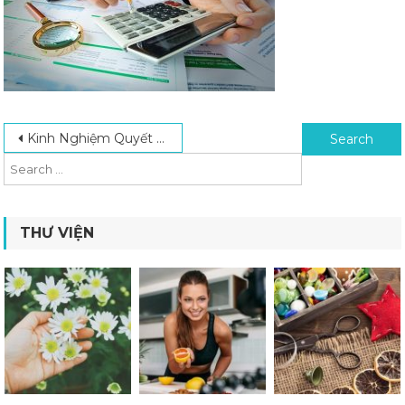
Post navigation
Search for:
Kinh Nghiệm Quyết Toán Thuế Đúng Quy Định Dành Cho Doanh Nghiệp Mới
THƯ VIỆN