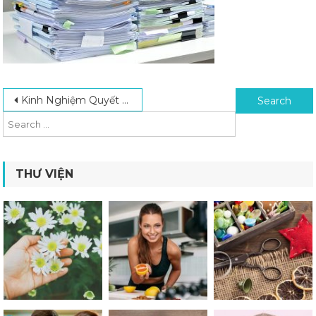
Post navigation
Search for:
Kinh Nghiệm Quyết Toán Thuế Đúng Quy Định Dành Cho Doanh Nghiệp Mới
THƯ VIỆN