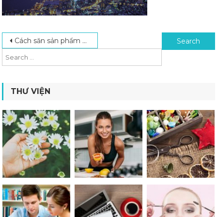
Post navigation
Search for:
Cách săn sản phẩm hot trend, mua hàng trên taobao, 1688, tmall
THƯ VIỆN