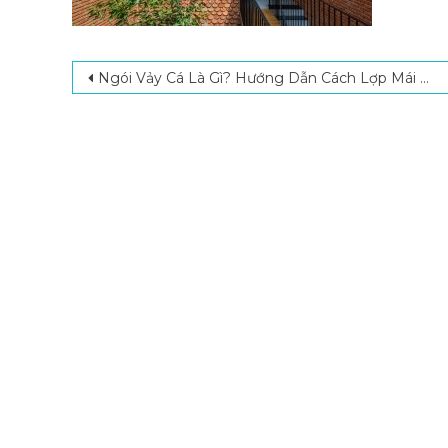
Post navigation
Ngói Vảy Cá Là Gì? Hướng Dẫn Cách Lợp Mái Ngói Vảy Cá Đúng Kỹ Thuật