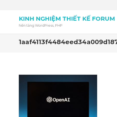
KINH NGHIỆM THIẾT KẾ FORUM
Nền tảng WordPress, PHP
1aaf4113f4484eed34a009d18