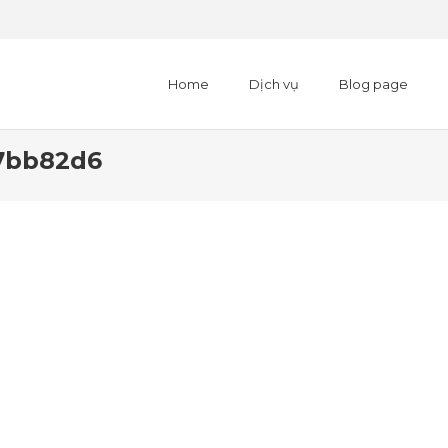
Home
Dịch vụ
Blog page
7bb82d6