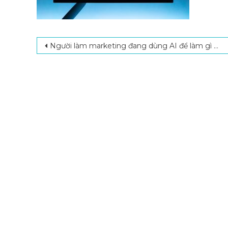
Post navigation
Người làm marketing đang dùng AI để làm gì trong năm 2026?