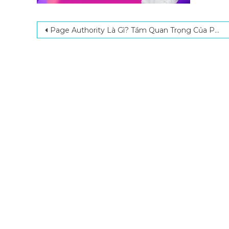
Post navigation
Page Authority Là Gì? Tầm Quan Trọng Của Page Authority Trong SEO