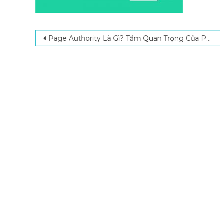
Post navigation
Page Authority Là Gì? Tầm Quan Trọng Của Page Authority Trong SEO