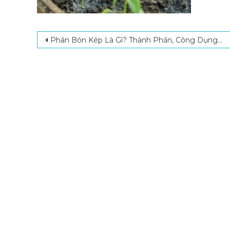
Post navigation
Phân Bón Kép Là Gì? Thành Phần, Công Dụng Và Cách Sử Dụng Đúng