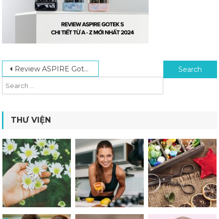
Post navigation
Search for:
Review ASPIRE Gotek S Chi Tiết Từ A – Z Mới Nhất 2024
THƯ VIỆN