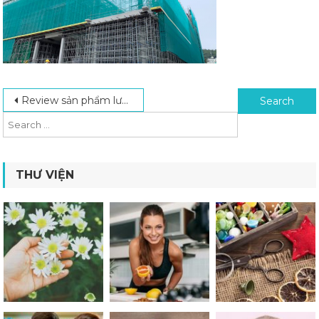
Post navigation
Search for:
Review sản phẩm lưới chất lượng tại công ty Hsia Cheng
THƯ VIỆN