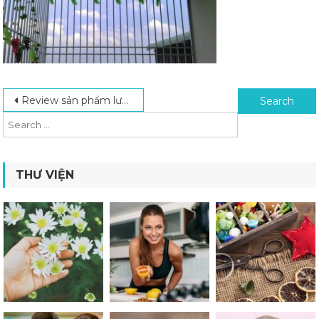
Post navigation
Search for:
Review sản phẩm lưới chất lượng tại công ty Hsia Cheng
THƯ VIỆN