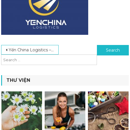
Post navigation
Search for:
Yến China Logistics – Đơn Vị Nhập Hàng Trung Quốc Hàng Đầu Hiện Nay
THƯ VIỆN