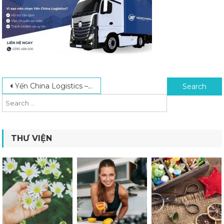
Post navigation
Search for:
Yến China Logistics – Đơn Vị Nhập Hàng Trung Quốc Hàng Đầu Hiện Nay
THƯ VIỆN