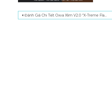
Post navigation
Đánh Giá Chi Tiết Oxva Xlim V2.0 “X-Treme Flavor” Cực Đỉnh – Đầu Pod V2 Có Gì Mới?