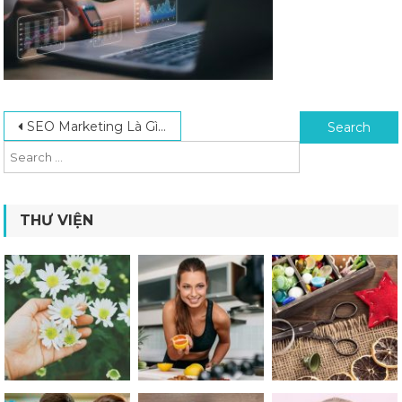
Post navigation
Search for:
SEO Marketing Là Gì? Lợi Ích Của SEO Trong Chiến Lược Marketing Của Doanh Nghiệp
THƯ VIỆN