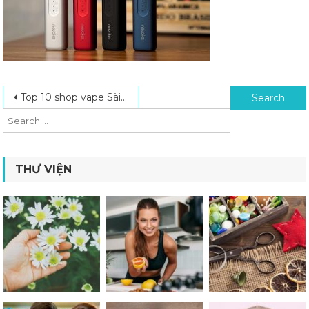
Post navigation
Search for:
Top 10 shop vape Sài Gòn uy tín đáng mua nhất 2023
THƯ VIỆN