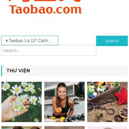
Post navigation
Search for:
Taobao Là Gì? Cách Tự Đặt Mua Hàng Taobao Đơn Giản, Nhanh Chóng Nhất 2024
THƯ VIỆN