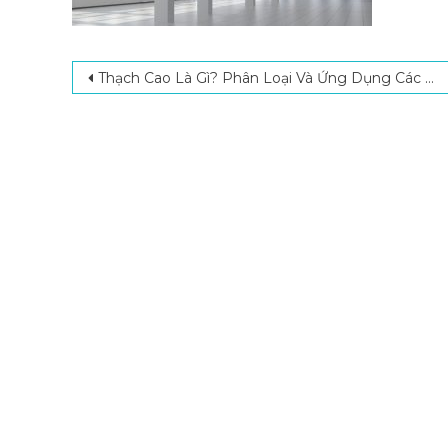
Post navigation
Thạch Cao Là Gì? Phân Loại Và Ứng Dụng Các Loại Thạch Cao Phổ Biến