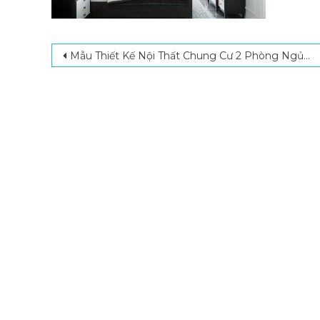
Post navigation
Mẫu Thiết Kế Nội Thất Chung Cư 2 Phòng Ngủ Thẩm Mỹ Và Tiện Nghi