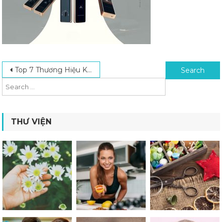
Post navigation
Search for:
Top 7 Thương Hiệu Khóa Cửa Điện Tử Chất Lượng, Giá Tốt Nhất Hiện Nay
THƯ VIỆN