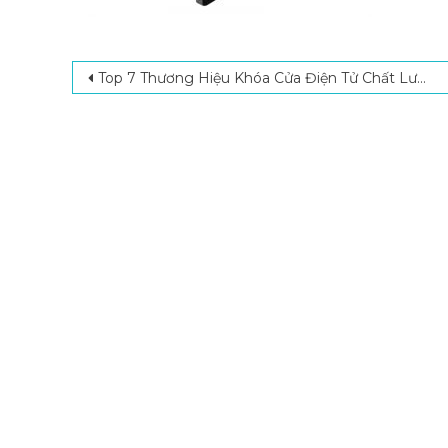
Post navigation
Top 7 Thương Hiệu Khóa Cửa Điện Tử Chất Lượng, Giá Tốt Nhất Hiện Nay