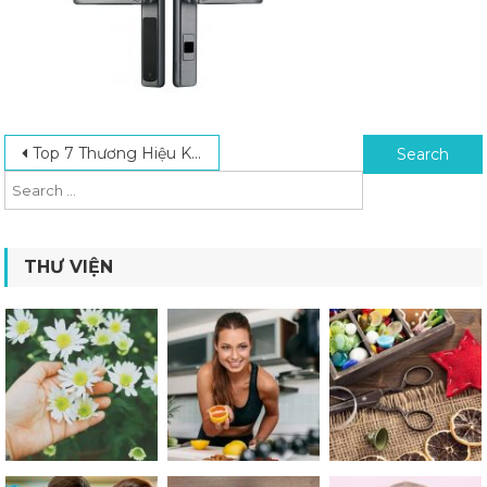
Post navigation
Search for:
Top 7 Thương Hiệu Khóa Cửa Điện Tử Chất Lượng, Giá Tốt Nhất Hiện Nay
THƯ VIỆN