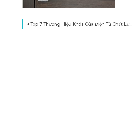
Post navigation
Top 7 Thương Hiệu Khóa Cửa Điện Tử Chất Lượng, Giá Tốt Nhất Hiện Nay