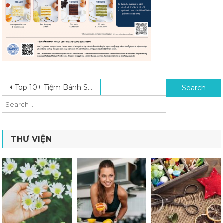
Post navigation
Search for:
Top 10+ Tiệm Bánh Sinh Nhật Đặt Theo Yêu Cầu TPHCM Uy Tín Nhất
THƯ VIỆN