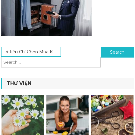
Post navigation
Search for:
Tiêu Chí Chọn Mua Két Sắt Cho Gia Đình Đảm Bảo Chất Lượng & An Toàn
THƯ VIỆN