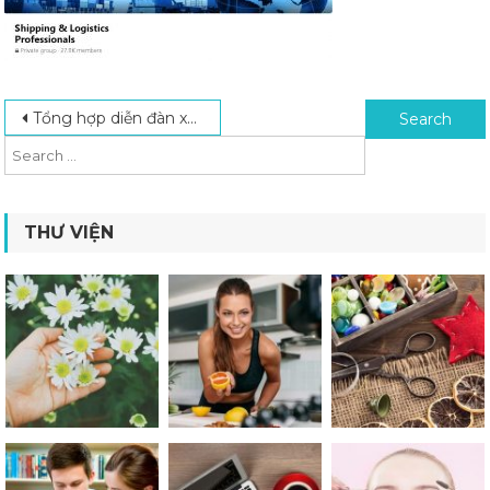
Post navigation
Search for:
Tổng hợp diễn đàn xuất nhập khẩu – logistics hàng đầu
THƯ VIỆN