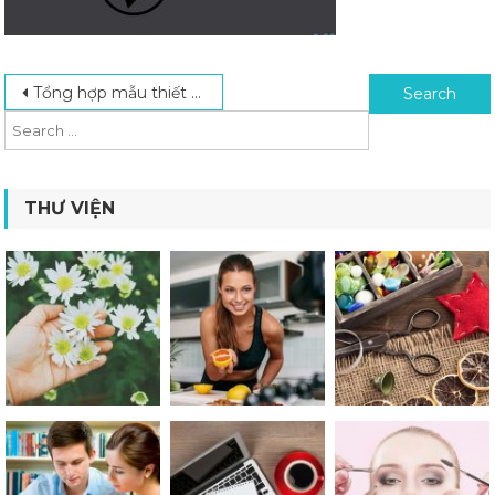
Post navigation
Search for:
Tổng hợp mẫu thiết kế web diễn đàn 2021
THƯ VIỆN