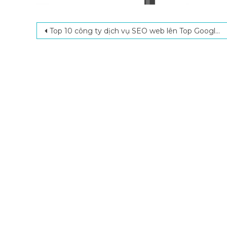
Post navigation
Top 10 công ty dịch vụ SEO web lên Top Google uy tín TP.HCM