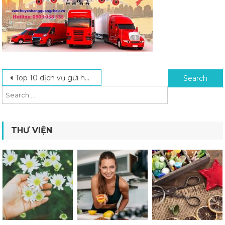
Post navigation
Search for:
Top 10 dịch vụ gửi hàng đi Trung Quốc giá rẻ chất lượng
THƯ VIỆN