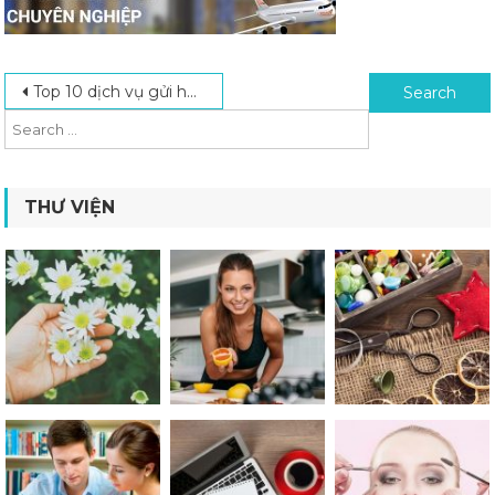
Post navigation
Search for:
Top 10 dịch vụ gửi hàng đi Trung Quốc giá rẻ chất lượng
THƯ VIỆN