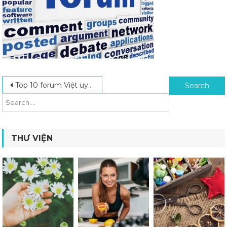
Post navigation
Search for:
Top 10 forum Việt uy tín nhất hiện nay
THƯ VIỆN