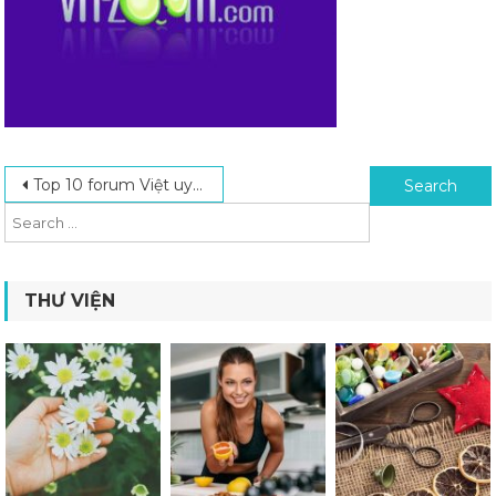
Post navigation
Search for:
Top 10 forum Việt uy tín nhất hiện nay
THƯ VIỆN