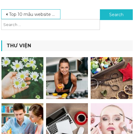
Post navigation
Search for:
Top 10 mẫu website forum du lịch
THƯ VIỆN