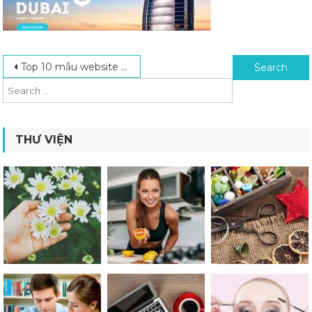
Post navigation
Search for:
Top 10 mẫu website forum du lịch
THƯ VIỆN