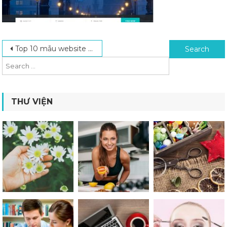
Post navigation
Search for:
Top 10 mẫu website forum du lịch
THƯ VIỆN